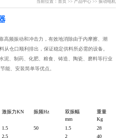
当前位置：
首页
>>
产品中心
>>
振动电机
器
靠高频振动和冲击力，有效地消除由于内摩擦、潮
料从仓口顺利排出，保证稳定供料所必需的设备。
、水泥、制药、化肥、粮食、铸造、陶瓷、磨料等行业
效节能、安装简单等优点。
激振力
KN
振频
Hz
双振幅
重量
mm
Kg
1.5
50
1.5
28
2.5
2
40