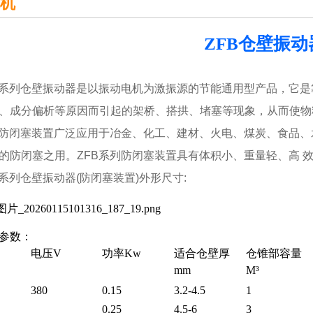
机
ZFB仓壁振动
列仓壁振动器是以振动电机为激振源的节能通用型产品，它是
、成分偏析等原因而引起的架桥、搭拱、堵塞等现象，从而使物
列防闭塞装置广泛应用于冶金、化工、建材、火电、煤炭、食品
的防闭塞之用。ZFB系列防闭塞装置具有体积小、重量轻、高 
列仓壁振动器(防闭塞装置)外形尺寸:
参数：
电压
V
功率
Kw
适合仓壁厚
仓锥部容量
mm
M³
380
0.15
3.2-4.5
1
0.25
4.5-6
3