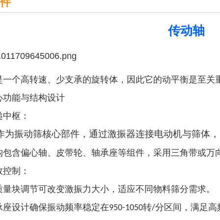
件
传动轴
是一个高转速、少支承的旋转体，因此它的动平衡是至关
心功能与结构设计
递中枢‌：
作为振动筛核心部件，通过激振器连接电动机与筛体，
构包含偏心轴、皮带轮、轴承座等组件，采用三角带或万
数控制‌：
质量块调节可改变激振力大小，适应不同物料筛分需求。
承座设计确保振动频率稳定在
转
分区间，满足高
950-1050
/