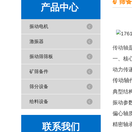
矿筛备
产品中心
振动电机
激振器
传动轴
振动筛筛板
一、核
‌动力传
矿筛备件
传动轴
筛分设备
典型结
给料设备
‌振动参
偏心轴
联系我们
精密轴